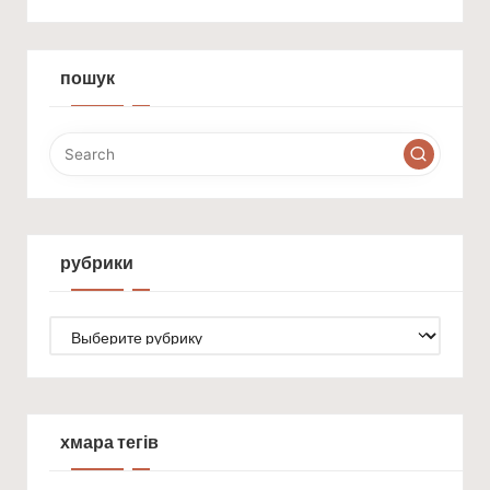
пошук
рубрики
рубрики
хмара тегів