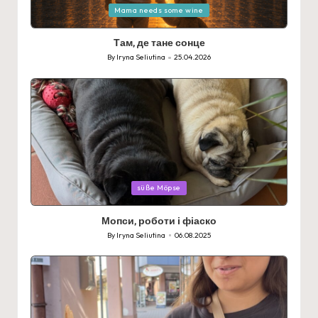
Posted
Mama needs some wine
in
Там, де тане сонце
By
Iryna Seliutina
25.04.2026
Posted
by
Posted
süße Möpse
in
Мопси, роботи і фіаско
By
Iryna Seliutina
06.08.2025
Posted
by