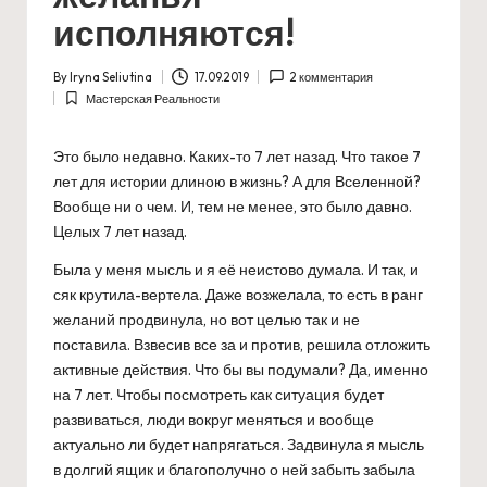
исполняются!
By
Iryna Seliutina
17.09.2019
2 комментария
Posted
Мастерская Реальности
by
Posted
in
Это было недавно. Каких-то 7 лет назад. Что такое 7
лет для истории длиною в жизнь? А для Вселенной?
Вообще ни о чем. И, тем не менее, это было давно.
Целых 7 лет назад.
Была у меня мысль и я её неистово думала. И так, и
сяк крутила-вертела. Даже возжелала, то есть в ранг
желаний продвинула, но вот целью так и не
поставила. Взвесив все за и против, решила отложить
активные действия. Что бы вы подумали? Да, именно
на 7 лет. Чтобы посмотреть как ситуация будет
развиваться, люди вокруг меняться и вообще
актуально ли будет напрягаться. Задвинула я мысль
в долгий ящик и благополучно о ней забыть забыла