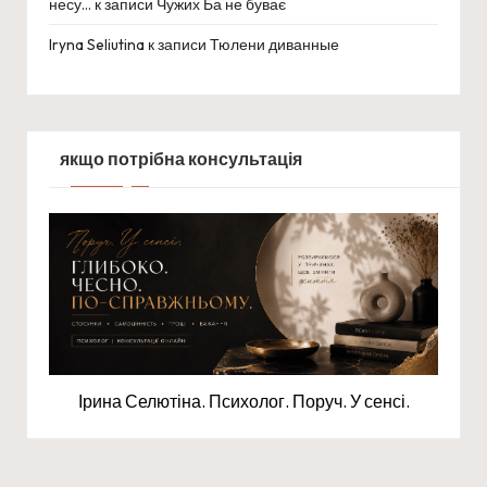
несу…
к записи
Чужих Ба не буває
Iryna Seliutina
к записи
Тюлени диванные
якщо потрібна консультація
Ірина Селютіна. Психолог. Поруч. У сенсі.