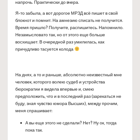
напрочь. Практически до вчера.
Я-то забыла, а вот дорогое МРЗД всё пишет в свой
блокнот и помнит. На амнезию списать не получится.
Время пришло? Получите, распишитесь. Напомнило.
Незамысловато так, но от этого еще больше
восхищает. В очередной раз умилилась, как
причудливо тасуется колода
На днях, а то и раньше, абсолютно неизвестный мне
человек, которого волею судеб и устройства
бюрократии я видела впервые и, смею
предположить, что и в последний раз (зарекаться не
буду, зная чувство юмора Высших), между прочим,
меня спрашивает:
А вы еще этого не сделали? Нет? Ну ок, тогда
пока так.