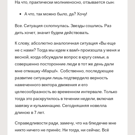
На что, практически молниеносно, отзывается сын:
А что, так можно было, да? Хочу!
Все. Ситуация схлопнулась. Звезды сошлись. Раз
дить хочет, значит будем действовать.
К слову, абсолютно аналогичная ситуация «Вы еще
не с нами? Тогда мы идем к вам!» произошла у меня и
весной, когда обсуждали вопрос в кругу семьи, а
совершенно посторонние люди в тот же день дали
мне отмашку «Марш!». Собственно, последующее
развитие ситуации лишь подтвердило верность
намеченного вектора движения и его
целесообразность во временном интервале. Только
тогда это раскрутилось в течении недели, включая
завязку и кульминацию. Сегодняшняя новелла
длиною в 7 лет.
Справедливости ради, замечу, что на блюдечке мне
никто ничего не принёс. Ни тогда, ни сейчас. Всё