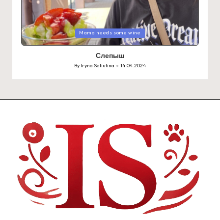
Posted
Mama needs some wine
in
Слепыш
By
Iryna Seliutina
14.04.2024
Posted
by