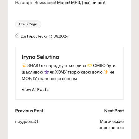
На старт! Внимание! Марш! МРЗД всё пишет!
Tags:
Life is Magic
Last updated on 13.08.2024
Iryna Seliutina
ЗНАЮ як народжуються дива
СМІЮ бути
щасливою
як ХОЧУ творю свою волю
не
МОВЧУ і наповнюю сенсом
View All Posts
Post
Previous Post
Next Post
navigation
неудобнаЯ
Магические
перекрестки