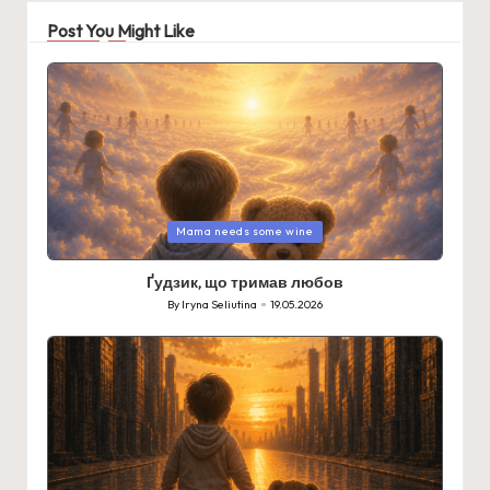
Post You Might Like
Posted
Mama needs some wine
in
Ґудзик, що тримав любов
By
Iryna Seliutina
19.05.2026
Posted
by