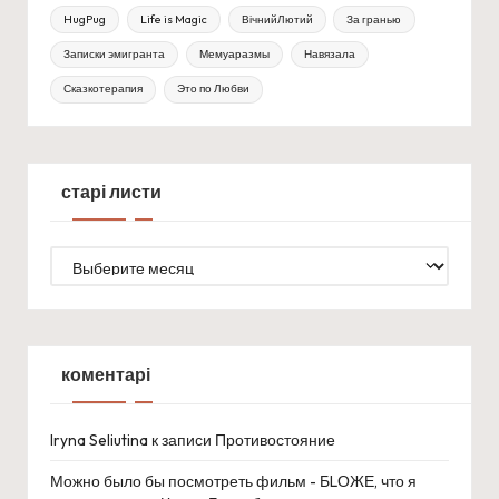
HugPug
Life is Magic
ВічнийЛютий
За гранью
Записки эмигранта
Мемуаразмы
Навязала
Сказкотерапия
Это по Любви
старі листи
старі
листи
коментарі
Iryna Seliutina
к записи
Противостояние
Можно было бы посмотреть фильм - БLОЖЕ, что я