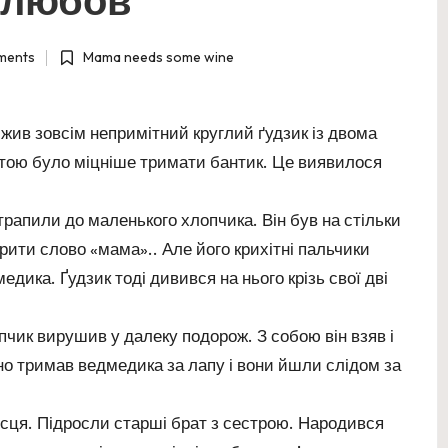
ments
Mama needs some wine
Posted
in
ив зовсім непримітний круглий ґудзик із двома
метою було міцніше тримати бантик. Це виявилося
трапили до маленького хлопчика. Він був на стільки
орити слово «мама».. Але його крихітні пальчики
дика. Ґудзик тоді дивився на нього крізь свої дві
опчик вирушив у далеку подорож. З собою він взяв і
но тримав ведмедика за лапу і вони йшли слідом за
ісця. Підросли старші брат з сестрою. Народився