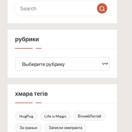
рубрики
рубрики
хмара тегів
HugPug
Life is Magic
ВічнийЛютий
За гранью
Записки эмигранта