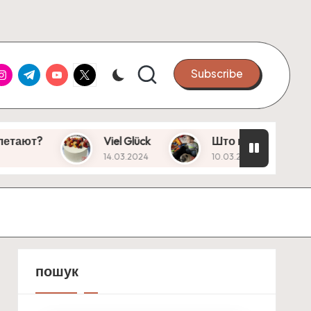
ook
nstagram
Telegram
Youtube
X
Subscribe
Viel Glück
Што це? Вікошечко!
14.03.2024
10.03.2024
пошук