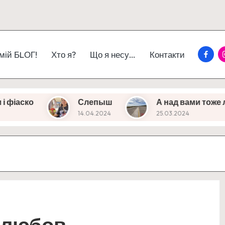
Faceb
I
 мій БLОГ!
Хто я?
Що я несу…
Контакти
Слепыш
А над вами тоже летают?
14.04.2024
25.03.2024
в любов