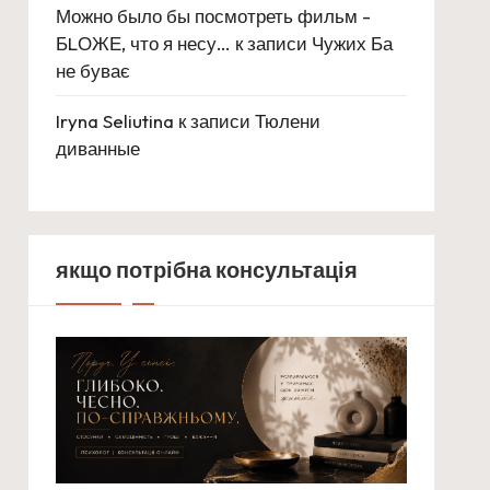
Можно было бы посмотреть фильм -
БLОЖЕ, что я несу…
к записи
Чужих Ба
не буває
Iryna Seliutina
к записи
Тюлени
диванные
якщо потрібна консультація