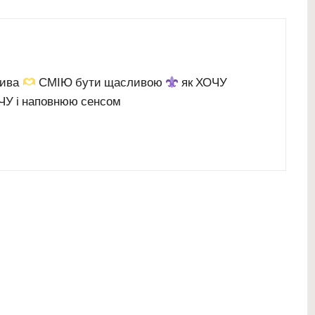
дива
СМІЮ бути щасливою
як ХОЧУ
У і наповнюю сенсом