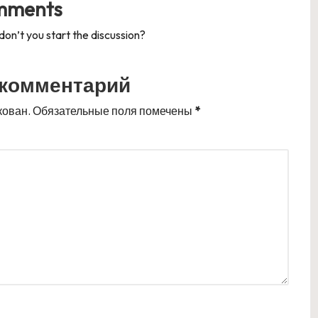
mments
n’t you start the discussion?
 комментарий
кован.
Обязательные поля помечены
*