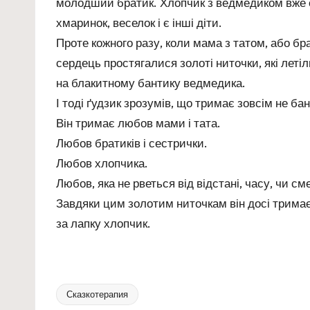
молодший братик. Хлопчик з ведмедиком вже о
хмаринок, веселок і є інші діти.
Проте кожного разу, коли мама з татом, або бр
сердець простягалися золоті ниточки, які летіли
на блакитному бантику ведмедика.
І тоді ґудзик зрозумів, що тримає зовсім не бан
Він тримає любов мами і тата.
Любов братиків і сестрички.
Любов хлопчика.
Любов, яка не рветься від відстані, часу, чи сме
Завдяки цим золотим ниточкам він досі тримає
за лапку хлопчик.
Сказкотерапия
Tags: