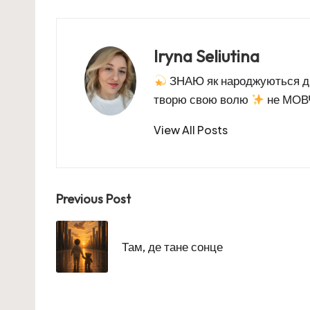
Iryna Seliutina
ЗНАЮ як народжуються 
творю свою волю
не МОВЧ
View All Posts
Post
Previous Post
navigation
Там, де тане сонце