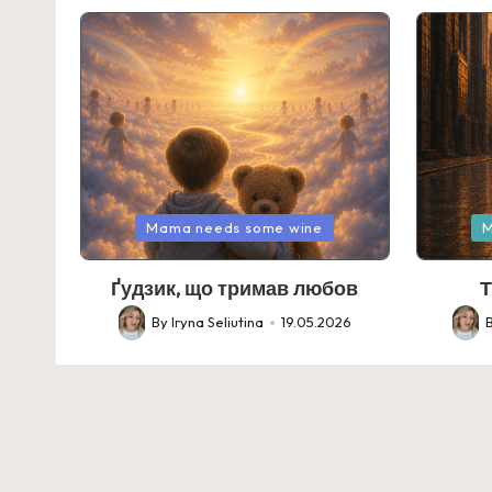
Posted
Posted
Mama needs some wine
M
in
in
Ґудзик, що тримав любов
Т
By
Iryna Seliutina
19.05.2026
Posted
Poste
by
by