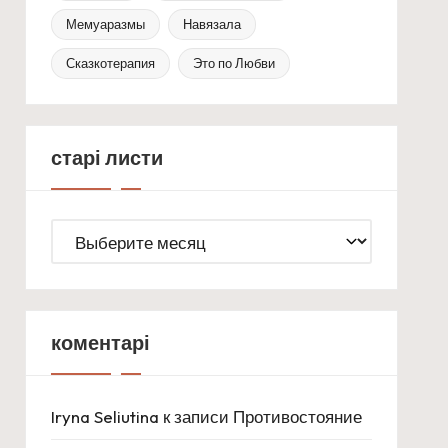
Мемуаразмы
Навязала
Сказкотерапия
Это по Любви
старі листи
старі
листи
коментарі
Iryna Seliutina
к записи
Противостояние