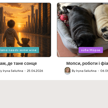
Posted
ama needs some wine
süße Möpse
in
ам, де тане сонце
Мопси, роботи і фі
By
Iryna Seliutina
25.04.2026
By
Iryna Seliutina
06.0
d
Posted
by