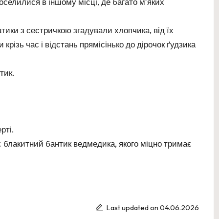
селилися в іншому місці, де багато мʼяких
атики з сестричкою згадували хлопчика, від їх
 крізь час і відстань прямісінько до дірочок ґудзика
тик.
рті.
 блакитний бантик ведмедика, якого міцно тримає
Last updated on 04.06.2026