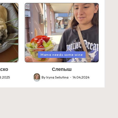
Posted
Mama needs some wine
in
аско
Слепыш
8.2025
By
Iryna Seliutina
14.04.2024
Posted
by