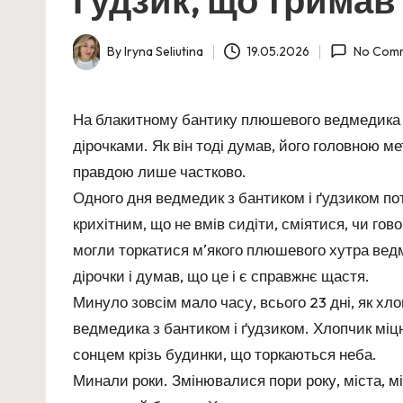
By
Iryna Seliutina
19.05.2026
No Com
Posted
by
На блакитному бантику плюшевого ведмедика ж
дірочками. Як він тоді думав, його головною 
правдою лише частково.
Одного дня ведмедик з бантиком і ґудзиком по
крихітним, що не вмів сидіти, сміятися, чи гов
могли торкатися мʼякого плюшевого хутра ведме
дірочки і думав, що це і є справжнє щастя.
Минуло зовсім мало часу, всього 23 дні, як хл
ведмедика з бантиком і ґудзиком. Хлопчик міц
сонцем крізь будинки, що торкаються неба.
Минали роки. Змінювалися пори року, міста, м