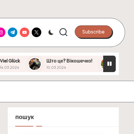
ook
nstagram
Telegram
Youtube
X
Subscribe
Што це? Вікошечко!
Свято весни, чи жін
10.03.2024
08.03.2024
пошук