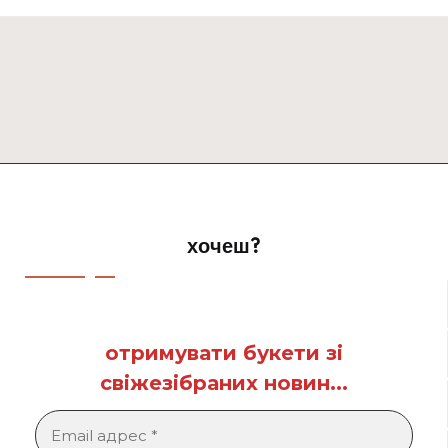
by
хочеш?
отримувати букети зі
свіжезібраних новин...