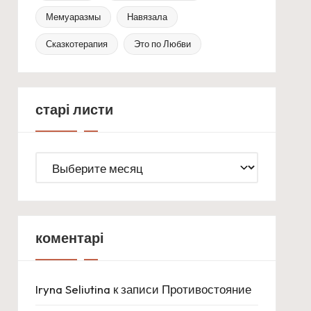
Мемуаразмы
Навязала
Сказкотерапия
Это по Любви
старі листи
старі
листи
коментарі
Iryna Seliutina
к записи
Противостояние