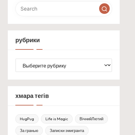
рубрики
рубрики
хмара тегів
HugPug
Life is Magic
ВічнийЛютий
За гранью
Записки эмигранта