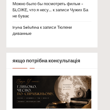
Можно было бы посмотреть фильм -
БLОЖЕ, что я несу…
к записи
Чужих Ба
не буває
Iryna Seliutina
к записи
Тюлени
диванные
якщо потрібна консультація