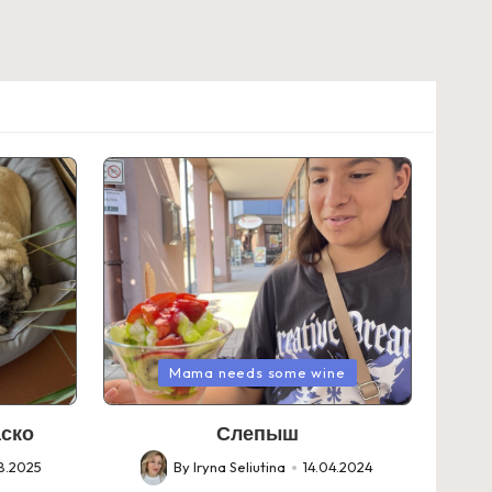
Posted
Mama needs some wine
in
аско
Слепыш
8.2025
By
Iryna Seliutina
14.04.2024
Posted