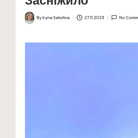
By
Iryna Seliutina
27.11.2023
No Comm
Posted
by