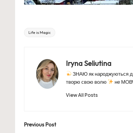
Life is Magic
Tags:
Iryna Seliutina
ЗНАЮ як народжуються 
творю свою волю
не МОВЧ
View All Posts
Post
Previous Post