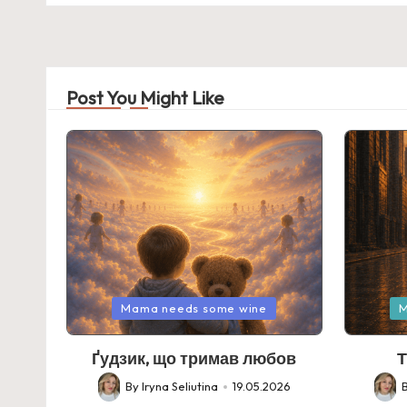
Post You Might Like
Posted
Posted
Mama needs some wine
M
in
in
Ґудзик, що тримав любов
Т
By
Iryna Seliutina
19.05.2026
Posted
Poste