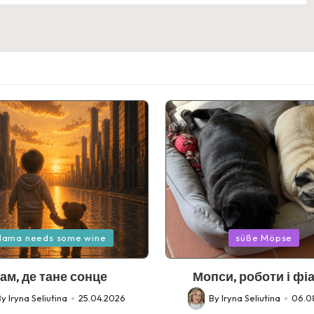
Posted
ama needs some wine
süße Möpse
in
ам, де тане сонце
Мопси, роботи і фі
By
Iryna Seliutina
25.04.2026
By
Iryna Seliutina
06.0
d
Posted