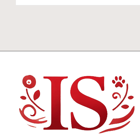
by
by