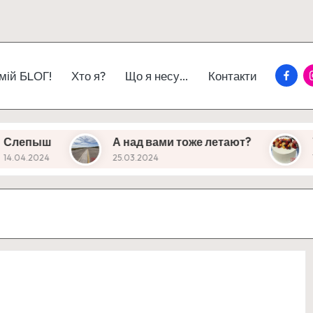
Faceb
I
 мій БLОГ!
Хто я?
Що я несу…
Контакти
А над вами тоже летают?
Viel Glück
25.03.2024
14.03.2024