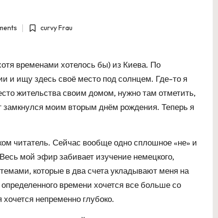
ments
curvy Frau
Posted
in
, хотя временами хотелось бы) из Киева. По
ии и ищу здесь своё место под солнцем. Где-то я
место жительства своим домом, нужно там отметить,
г замкнулся моим вторым днём рождения. Теперь я
лком читатель. Сейчас вообще одно сплошное «не» и
. Весь мой эфир забивает изучение немецкого,
темами, которые в два счета укладывают меня на
с определенного времени хочется все больше со
я хочется непременно глубоко.