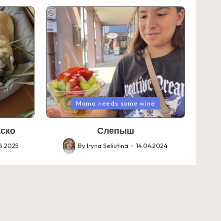
Posted
Mama needs some wine
in
аско
Слепыш
8.2025
By
Iryna Seliutina
14.04.2024
Posted
by