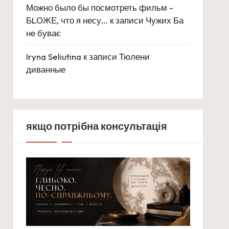
Можно было бы посмотреть фильм -
БLОЖЕ, что я несу…
к записи
Чужих Ба
не буває
Iryna Seliutina
к записи
Тюлени
диванные
якщо потрібна консультація