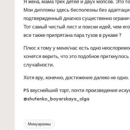
Я жена, мама трех детей и двух мопсов. Это то
Мои дипломы здесь бесполезны без адаптации,
подтвержденный диагноз существенно огранич
Тот самый чистый лист и поиски идей, чем ег
все также припрятана пара тузов в рукаве ?
Плюс к тому у меня/нас есть одно неоспоримо
хочется верить, что это подобное приткнулось
случайности.
Хотя вру, конечно, достижение далеко не одно
PS вкуснейший торт, почти произведение искус
@shutenko_boyarskaya_olga
Мемуаразмы
Tags: