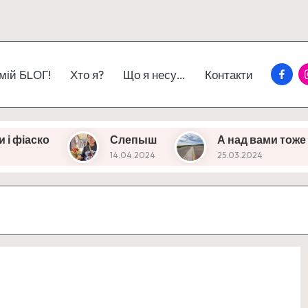
Faceb
I
 мій БLОГ!
Хто я?
Що я несу…
Контакти
Слепыш
А над вами тоже летают?
14.04.2024
25.03.2024