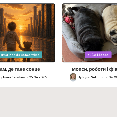
Posted
ama needs some wine
süße Möpse
in
ам, де тане сонце
Мопси, роботи і фі
By
Iryna Seliutina
25.04.2026
By
Iryna Seliutina
06.0
d
Posted
by