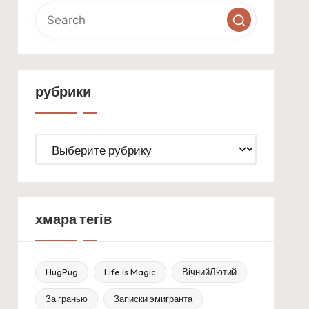
рубрики
рубрики
хмара тегів
HugPug
Life is Magic
ВічнийЛютий
За гранью
Записки эмигранта