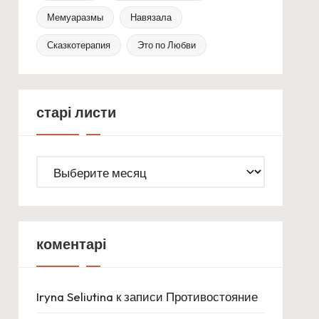
Мемуаразмы
Навязала
Сказкотерапия
Это по Любви
старі листи
старі
листи
коментарі
Iryna Seliutina
к записи
Противостояние