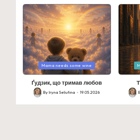
Posted
Posted
Mama needs some wine
M
in
in
Ґудзик, що тримав любов
Т
By
Iryna Seliutina
19.05.2026
Posted
Poste
by
by