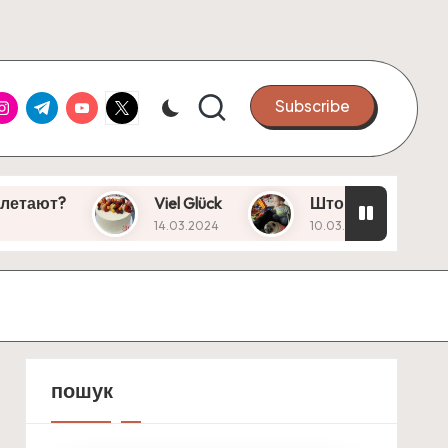
ook
nstagram
Telegram
Youtube
X
Subscribe
Viel Glück
Што це? Вікошечко!
14.03.2024
10.03.2024
пошук