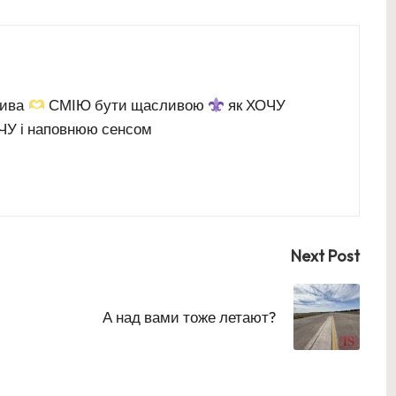
дива
СМІЮ бути щасливою
як ХОЧУ
У і наповнюю сенсом
Next Post
А над вами тоже летают?