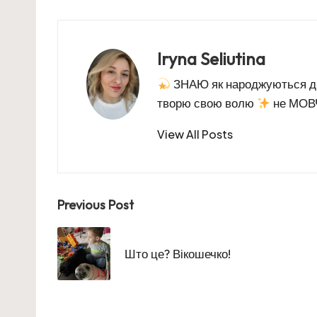
Iryna Seliutina
ЗНАЮ як народжуються 
творю свою волю
не МОВЧ
View All Posts
Post
Previous Post
navigation
Што це? Вікошечко!