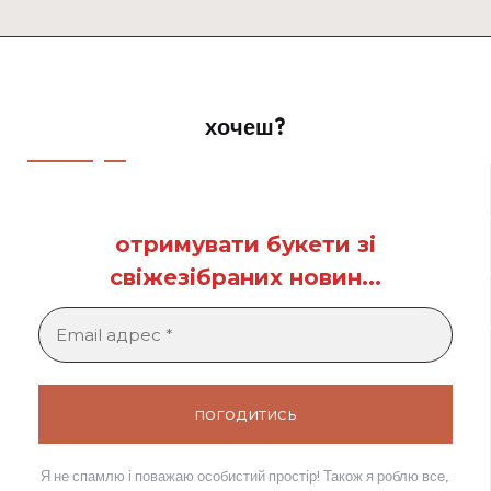
хочеш?
отримувати букети зі
свіжезібраних новин...
Я не спамлю і поважаю особистий простір! Також я роблю все,