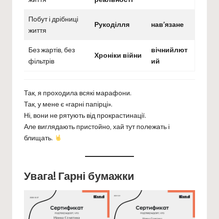
Побут і дрібниці
Рукоділля
нав’язане
життя
Без жартів, без
вічнийлют
Хроніки війни
фільтрів
ий
Так, я проходила всякі марафони.
Так, у мене є «гарні папірці».
Ні, вони не рятують від прокрастинації.
Але виглядають пристойно, хай тут полежать і
блищать.
Увага! Гарні бумажки