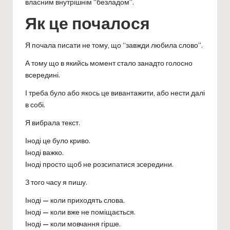
власним внутрішнім “безладом”.
Як це почалося
Я почала писати не тому, що “завжди любила слово”.
А тому що в якийсь момент стало занадто голосно
всередині.
І треба було або якось це вивантажити, або нести далі
в собі.
Я вибрала текст.
Іноді це було криво.
Іноді важко.
Іноді просто щоб не розсипатися зсередини.
З того часу я пишу.
Іноді — коли приходять слова.
Іноді — коли вже не поміщається.
Іноді — коли мовчання гірше.