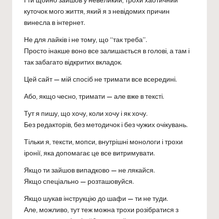
куточок мого життя, який я з невідомих причин
винесла в інтернет.
Не для лайків і не тому, що “так треба”.
Просто інакше воно все залишається в голові, а там і
так забагато відкритих вкладок.
Цей сайт — мій спосіб не тримати все всередині.
Або, якщо чесно, тримати — але вже в тексті.
Тут я пишу, що хочу, коли хочу і як хочу.
Без редакторів, без методичок і без чужих очікувань.
Тільки я, тексти, мопси, внутрішні монологи і трохи
іронії, яка допомагає це все витримувати.
Якщо ти зайшов випадково — не лякайся.
Якщо спеціально — розташовуйся.
Якщо шукав інструкцію до шафи — ти не туди.
Але, можливо, тут теж можна трохи розібратися з