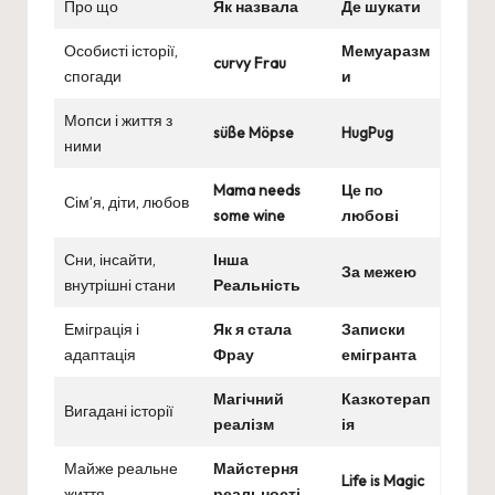
Про що
Як назвала
Де шукати
Особисті історії,
Мемуаразм
curvy Frau
спогади
и
Мопси і життя з
süße Möpse
HugPug
ними
Mama needs
Це по
Сім’я, діти, любов
some wine
любові
Сни, інсайти,
Інша
За межею
внутрішні стани
Реальність
Еміграція і
Як я стала
Записки
адаптація
Фрау
емігранта
Магічний
Казкотерап
Вигадані історії
реалізм
ія
Майже реальне
Майстерня
Life is Magic
життя
реальності