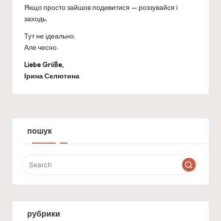
Якщо просто зайшов подивитися — роззувайся і
заходь.
Тут не ідеально.
Але чесно.
Liebe Grüße,
Ірина Селютина
пошук
рубрики