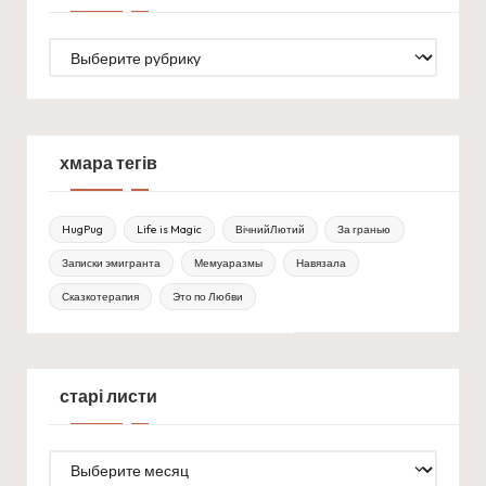
рубрики
хмара тегів
HugPug
Life is Magic
ВічнийЛютий
За гранью
Записки эмигранта
Мемуаразмы
Навязала
Сказкотерапия
Это по Любви
старі листи
старі
листи