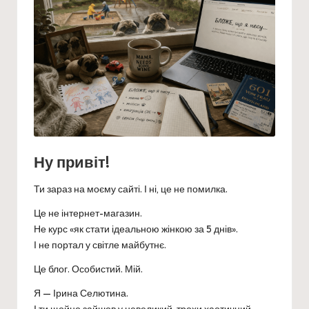
Ну привіт
!
Ти зараз на моєму сайті. І ні, це не помилка.
Це не інтернет-магазин.
Не курс «як стати ідеальною жінкою за 5 днів».
І не портал у світле майбутнє.
Це блог. Особистий. Мій.
Я — Ірина Селютина.
І ти щойно зайшов у невеликий, трохи хаотичний