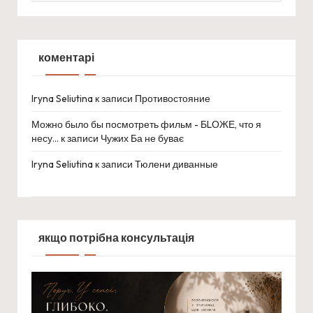
коментарі
Iryna Seliutina
к записи
Противостояние
Можно было бы посмотреть фильм - БLОЖЕ, что я
несу…
к записи
Чужих Ба не буває
Iryna Seliutina
к записи
Тюлени диванные
якщо потрібна консультація