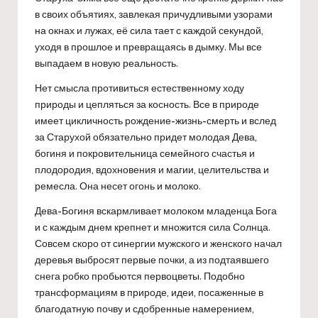
в своих объятиях, завлекая причудливыми узорами
на окнах и лужах, её сила тает с каждой секундой,
уходя в прошлое и превращаясь в дымку. Мы все
выпадаем в новую реальность.
Нет смысла противиться естественному ходу
природы и цепляться за косность. Все в природе
имеет цикличность рождение-жизнь-смерть и вслед
за Старухой обязательно придет молодая Дева,
богиня и покровительница семейного счастья и
плодородия, вдохновения и магии, целительства и
ремесла. Она несет огонь и молоко.
Дева-Богиня вскармливает молоком младенца Бога
и с каждым днем крепнет и множится сила Солнца.
Совсем скоро от синергии мужского и женского начал
деревья выбросят первые почки, а из подтаявшего
снега робко пробьются первоцветы. Подобно
трансформациям в природе, идеи, посаженные в
благодатную почву и сдобренные намерением,