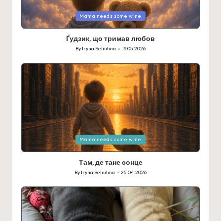
Posted
Mama needs some wine
in
Ґудзик, що тримав любов
By
Iryna Seliutina
19.05.2026
Posted
by
Posted
Mama needs some wine
in
Там, де тане сонце
By
Iryna Seliutina
25.04.2026
Posted
by