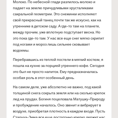
Молоко. По небесной глади разлилось молоко и
падает на землю причудливыми хрусталиками
сакральной геометрии. Это снежинки исполняют
свой прекрасный танец почти так же искусно, как на
утреннике в детском саду. А где-то там на планете,
между прочим, уже вплотную подступает весна. Но
это пока где-то там. У нас все еще снег мягко скрипит
под ногами и мороз лишь сильнее сковывает
водоемы.
Перебравшись из теплой постели в мягкий костюм, я
пошла на кухню за порцией утреннего кофе. Сегодня
это был не просто напиток. Ему предназначалась
особая роль в этот особенный день.
На самом деле, уже абсолютно не важно, под какой
толщиной снега сокрыта земля или на сколько крепок
лед на прудах. Богиня поцеловала Матушку-Природу
и пробуждение началось. Оно звенит и вибрирует в
воздухе, приобретая плотность в каждом входе. Пусть
Старуха-Зима все еще достаточно крепко держит нас