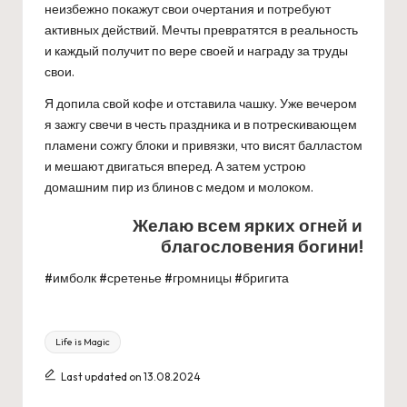
неизбежно покажут свои очертания и потребуют
активных действий. Мечты превратятся в реальность
и каждый получит по вере своей и награду за труды
свои.
Я допила свой кофе и отставила чашку. Уже вечером
я зажгу свечи в честь праздника и в потрескивающем
пламени сожгу блоки и привязки, что висят балластом
и мешают двигаться вперед. А затем устрою
домашним пир из блинов с медом и молоком.
Желаю всем ярких огней и
благословения богини!
#имболк #сретенье #громницы #бригита
Tags:
Life is Magic
Last updated on 13.08.2024