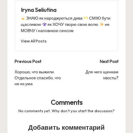
Iryna Seliutina
ЗНАЮ як народжуються дива
СМІЮ бути
щасливою
як ХОЧУ творю свою волю
не
МОВЧУ і наповнюю сенсом
View All Posts
Post
Previous Post
Next Post
navigation
Хорошо, что выжили.
Для чего щенкам
Отдельное спасибо, что
хвосты?
не из ума
Comments
No comments yet. Why don’t you start the discussion?
Добавить комментарий