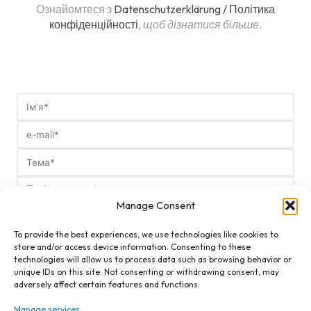
Ознайомтеся з
Datenschutzerklärung / Політика
конфіденційності
, щоб дізнатися більше.
Manage Consent
To provide the best experiences, we use technologies like cookies to
store and/or access device information. Consenting to these
technologies will allow us to process data such as browsing behavior or
unique IDs on this site. Not consenting or withdrawing consent, may
adversely affect certain features and functions.
Я приймаю
Datenschutzerklärung / Політика
конфіденційності
сайту і надаю свою згоду на обробку моїх
Manage services