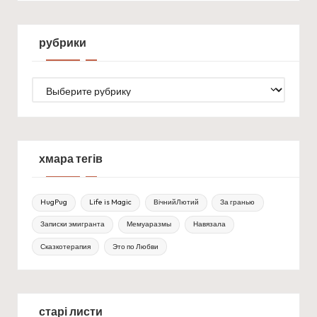
рубрики
рубрики
хмара тегів
HugPug
Life is Magic
ВічнийЛютий
За гранью
Записки эмигранта
Мемуаразмы
Навязала
Сказкотерапия
Это по Любви
старі листи