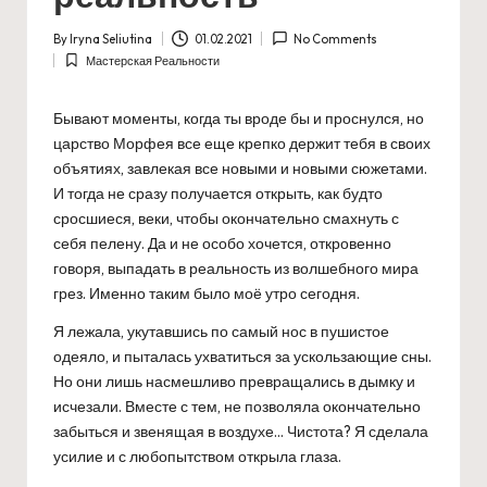
By
Iryna Seliutina
01.02.2021
No Comments
Posted
Мастерская Реальности
by
Posted
in
Бывают моменты, когда ты вроде бы и проснулся, но
царство Морфея все еще крепко держит тебя в своих
объятиях, завлекая все новыми и новыми сюжетами.
И тогда не сразу получается открыть, как будто
сросшиеся, веки, чтобы окончательно смахнуть с
себя пелену. Да и не особо хочется, откровенно
говоря, выпадать в реальность из волшебного мира
грез. Именно таким было моё утро сегодня.
Я лежала, укутавшись по самый нос в пушистое
одеяло, и пыталась ухватиться за ускользающие сны.
Но они лишь насмешливо превращались в дымку и
исчезали. Вместе с тем, не позволяла окончательно
забыться и звенящая в воздухе… Чистота? Я сделала
усилие и с любопытством открыла глаза.