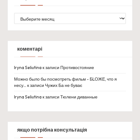
старі
листи
коментарі
Iryna Seliutina
к записи
Противостояние
Можно было бы посмотреть фильм - БLОЖЕ, что я
несу…
к записи
Чужих Ба не буває
Iryna Seliutina
к записи
Тюлени диванные
якщо потрібна консультація