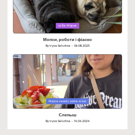
Posted
süße Möpse
in
Мопси, роботи і фіаско
By
Iryna Seliutina
06.08.2025
Posted
by
Posted
Mama needs some wine
in
Слепыш
By
Iryna Seliutina
14.04.2024
Posted
by