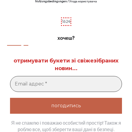
Nutzungsbedingungen / Угода користувача
1624
хочеш?
отримувати букети зі свіжезібраних
новин...
Я не спамлю і поважаю особистий простір! Також я
роблю все, щоб зберегти ваші дані в безпеці.